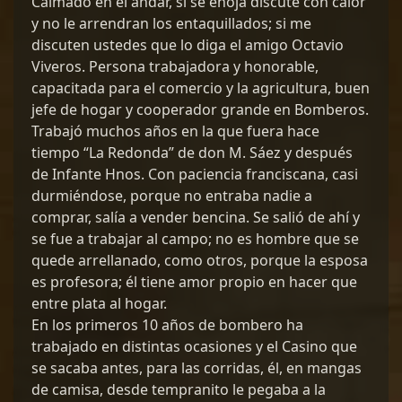
Calmado en el andar, si se enoja discute con calor
y no le arrendran los entaquillados; si me
discuten ustedes que lo diga el amigo Octavio
Viveros. Persona trabajadora y honorable,
capacitada para el comercio y la agricultura, buen
jefe de hogar y cooperador grande en Bomberos.
Trabajó muchos años en la que fuera hace
tiempo “La Redonda” de don M. Sáez y después
de Infante Hnos. Con paciencia franciscana, casi
durmiéndose, porque no entraba nadie a
comprar, salía a vender bencina. Se salió de ahí y
se fue a trabajar al campo; no es hombre que se
quede arrellanado, como otros, porque la esposa
es profesora; él tiene amor propio en hacer que
entre plata al hogar.
En los primeros 10 años de bombero ha
trabajado en distintas ocasiones y el Casino que
se sacaba antes, para las corridas, él, en mangas
de camisa, desde tempranito le pegaba a la