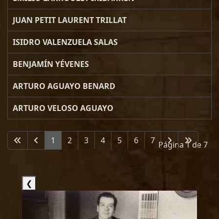
JUAN PETIT LAURENT TRILLAT
ISIDRO VALENZUELA SALAS
BENJAMÍN YÉVENES
ARTURO AGUAYO BENARD
ARTURO VELOSO AGUAYO
1
2
3
4
5
6
7
Página 1 de 7
❮