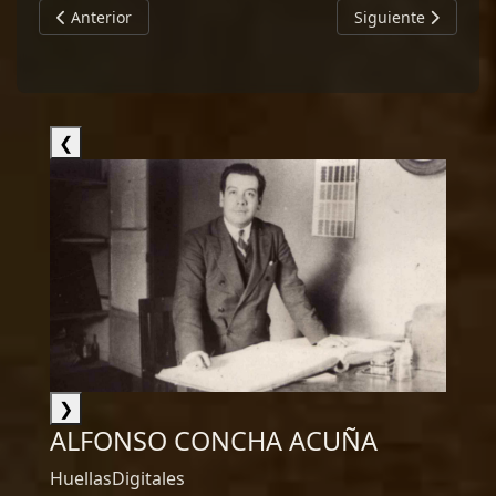
Artículo anterior: DANIEL JANA LEVI
Artículo siguiente
Anterior
Siguiente
❮
❯
ALFONSO CONCHA ACUÑA
HuellasDigitales