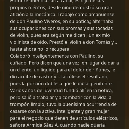
Hombre bueno a carta cabal, es hijo de sus
propios méritos, desde niño demostró su gran
afición a la mecánica. Trabajó como amanuense
de don Paulino Viveros, en su botica,; alternaba
sus ocupaciones con sus bromas y sus tocadas
de violín, pues era según me dicen , un eximio
violinista de oído. Prestó el violín a don Tomás y...
hasta ahora no lo recupera.
Colaboró inteligentemente con Paulino, su
cuñado. Pero dicen que una vez, en lugar de dar a
un cliente, un líquido para el dolor de riñones, le
dio aceite de castor y... calcúlese el resultado,
pues la porción doble la que le dio al penitente.
Varios años de juventud fundió allí en la botica,
pero salió a trabajar y a combatir con la vida, a
trompón limpio; tuvo la buenísima ocurrencia de
casarse con la activa, inteligente y gran mujer
para el negocio que tienen de artículos eléctricos,
señora Armida Sáez A. cuando nadie quería