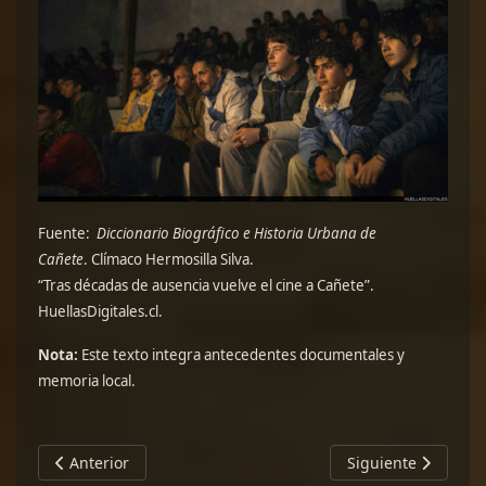
Fuente:
Diccionario Biográfico e Historia Urbana de
Cañete
.
Clímaco Hermosilla Silva.
“Tras décadas de ausencia vuelve el cine a Cañete”.
HuellasDigitales.cl.
Nota:
Este texto integra antecedentes documentales y
memoria local.
Artículo anterior: Lebu: madera, oficio y mar
Artículo siguiente: 
Anterior
Siguiente