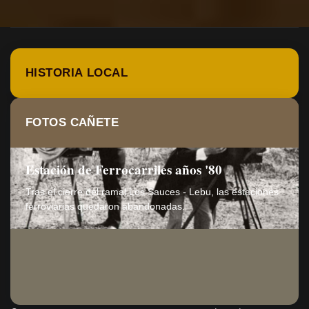
HISTORIA LOCAL
FOTOS CAÑETE
Estación de Ferrocarriles años '80
Tras el cierre del ramal Los Sauces - Lebu, las estaciones
ferroviarias quedaron abandonadas.