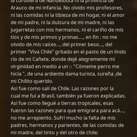
la cordillera de Nahuelbuta ni la provincia de
Arauco de mi infancia. No olvido mis profesores,
ni las comidas ni la tibieza de mi hogar, ni el amor
de mi padre, ni la dulzura de mi madre, ni las
jugarretas con mis hermanos, ni el cariño de mis
tíos y de mis primos y primas...., en fin : no me
olvido de mis raíces..., del primer beso..., del
primer "Viva Chile” gritado en el pasto de un lindo
río de mi Cañete, donde dejé alegremente mi
virginidad en medio a un :- "Cómeme perro me
hicía ", de una ardiente dama turista, sureña ,de
mi Chilito querido.
Así fue como salí de Chile. Las razones por la
cual me fui a Brasil, también ya fueron explicadas.
Así fue como llegué a tierras tropicales, esas
fueron las razones para que emigrara para acá...,
no me arrepiento. Sufrí mucho la falta de mis
padres, hermanos y parientes, de las comidas de
mi madre, del tinto y del otro de chile;