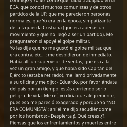
conmigo y Yo les conté que había trabajado en la
ECA, que conocí muchos comunistas y de otros
partidos de la UP, que me parecieron personas
normales, que Yo era en la época, simpatizante
de la Izquierda Cristiana (que era apenas un
movimiento y que no llegó a ser un partido). Me
preguntaron si apoyé el golpe militar.
Yo les dije que no me gustó el golpe militar, que
era contra, etc....; me despidieron de inmediato.
Había allí un supervisor de ventas, que era a la
vez un gran amigo, y que había sido Capitán del
Ejército (estaba retirado), me llamó privadamente
a su oficina y me dijo: - Eduardo, por favor, ándate
del país por un tiempo, estás corriendo serio
peligro de vida. Me reí, yo diría que alegremente,
pues eso me pareció exagerado y porque Yo "NO
ERA COMUNISTA"; ahí él me dijo sacudiéndome
por los hombros: - Despierta ¡!. Qué crees ¿?.
Piensas que los enfrentamientos y muertes entre